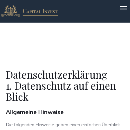
Datenschutz­erklärung
...
ru
1. Datenschutz auf einen
Si
Blick
u
di
a
Allgemeine Hinweise
un
de
Die folgenden Hinweise geben einen einfachen Überblick